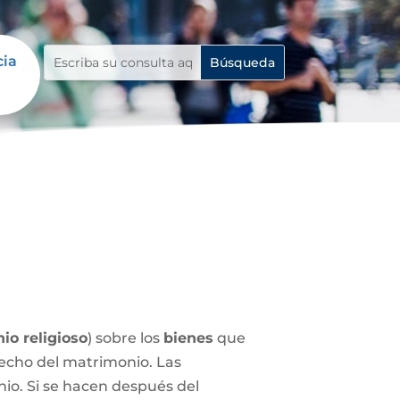
cia
io religioso
) sobre los
bienes
que
echo del matrimonio. Las
nio. Si se hacen después del