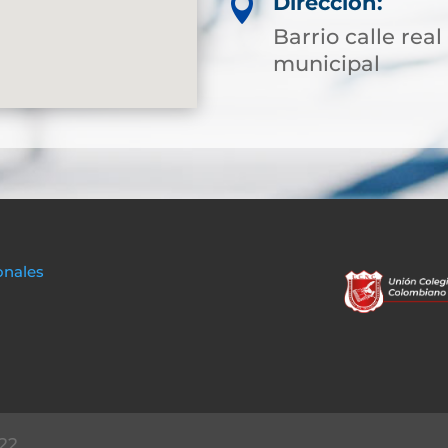
Dirección:

Barrio calle rea
municipal
onales
22