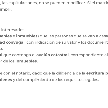
las capitulaciones, no se pueden modificar. Si el matrim
umplir.
 interesados.
ebles
e
inmuebles
) que las personas que se van a cas
dad conyugal
, con indicación de su valor y los documen
o.
al
que contenga el
avalúo catastral
, correspondiente al
or de los
inmuebles
.
 con el notario, dado que la diligencia de la
escritura 
bienes
y del cumplimiento de los requisitos legales.