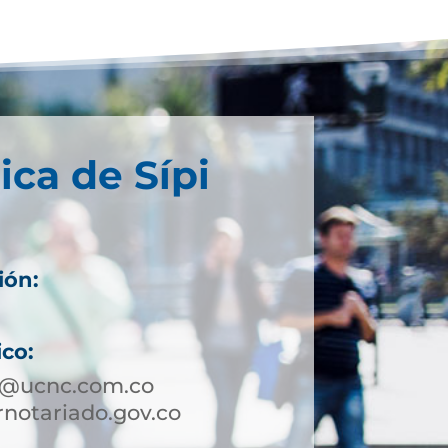
ica de Sípi
ión:
ico:
pi@ucnc.com.co
notariado.gov.co