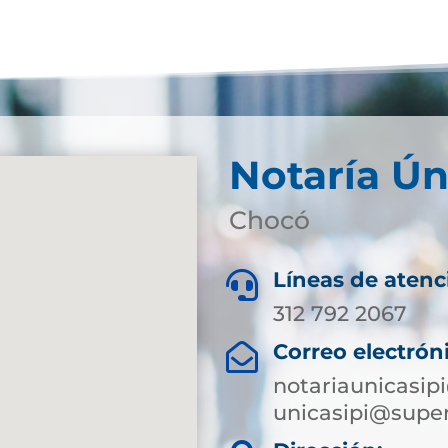
Notaría Ún
Chocó
Líneas de atenc

312 792 2067
Correo electrón

notariaunicasi
unicasipi@super