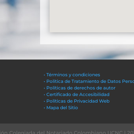
• Términos y condiciones
• Política de Tratamiento de Datos Pers
• Políticas de derechos de autor
• Certificado de Accesibilidad
• Políticas de Privacidad Web
• Mapa del Sitio
ón Colegiada del Notariado Colombiano UCNC | 20