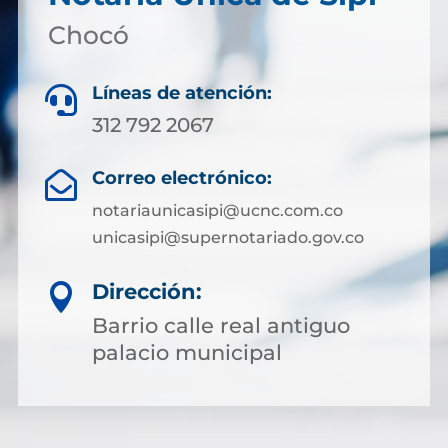
Chocó
Líneas de atención:

312 792 2067
Correo electrónico:

notariaunicasipi@ucnc.com.co
unicasipi@supernotariado.gov.co
Dirección:

Barrio calle real antiguo
palacio municipal