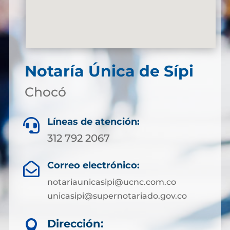
Notaría Única de Sípi
Chocó
Líneas de atención:

312 792 2067
Correo electrónico:

notariaunicasipi@ucnc.com.co
unicasipi@supernotariado.gov.co
Dirección:
