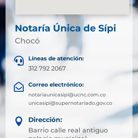
Notaría Única de Sípi
Chocó
Líneas de atención:

312 792 2067
Correo electrónico:

notariaunicasipi@ucnc.com.co
unicasipi@supernotariado.gov.co
Dirección:

Barrio calle real antiguo