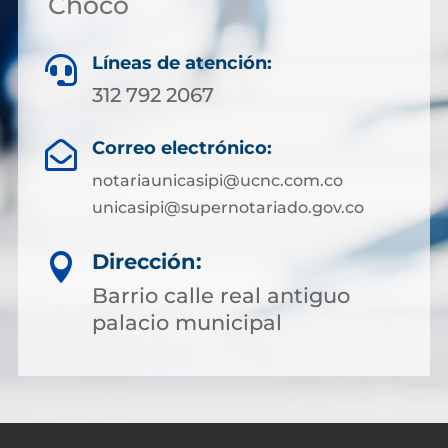
Chocó
Líneas de atención:

312 792 2067
Correo electrónico:

notariaunicasipi@ucnc.com.co
unicasipi@supernotariado.gov.co
Dirección:

Barrio calle real antiguo
palacio municipal