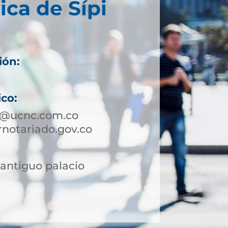
ica de Sípi
ión:
ico:
pi@ucnc.com.co
notariado.gov.co
l antiguo palacio