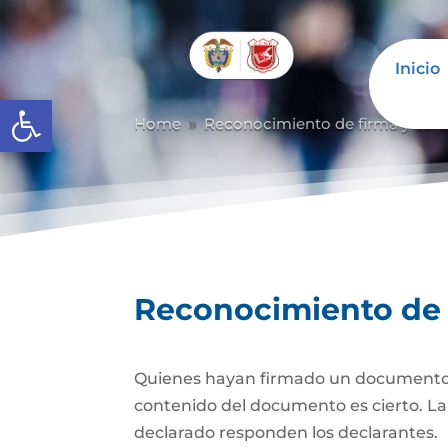
Inicio
Abrir barra de herramientas
Home
Reconocimiento de firma y con
9
Reconocimiento de 
Quienes hayan firmado un documento pr
contenido del documento es cierto. La d
declarado responden los declarantes.