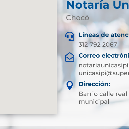
Notaría Ún
Chocó
Líneas de atenc

312 792 2067
Correo electrón

notariaunicasi
unicasipi@super
Dirección:

Barrio calle rea
municipal