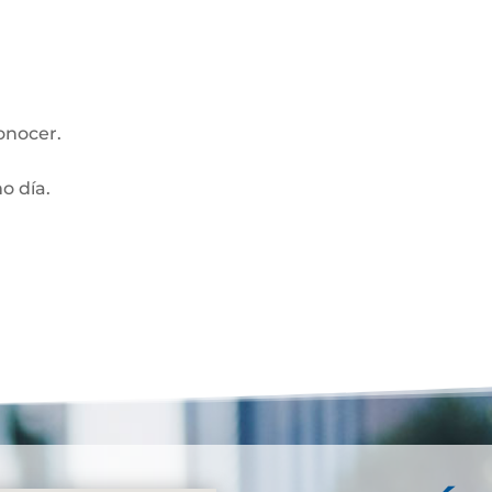
onocer.
mo día.