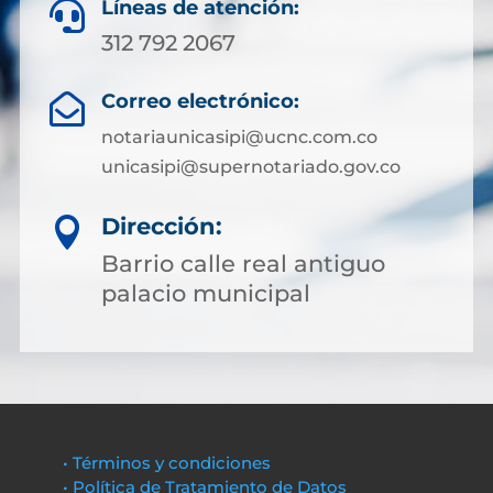
Líneas de atención:

312 792 2067
Correo electrónico:

notariaunicasipi@ucnc.com.co
unicasipi@supernotariado.gov.co
Dirección:

Barrio calle real antiguo
palacio municipal
• Términos y condiciones
• Política de Tratamiento de Datos