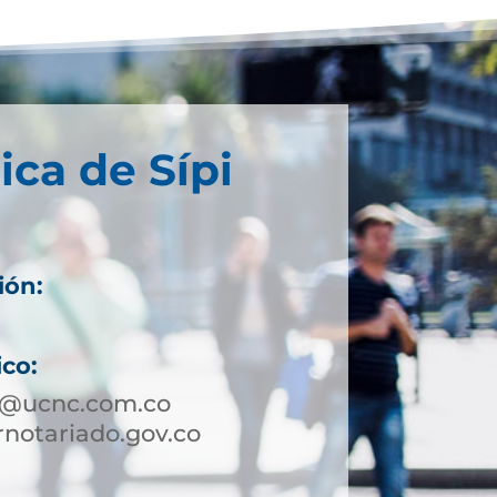
ica de Sípi
ión:
ico:
pi@ucnc.com.co
notariado.gov.co