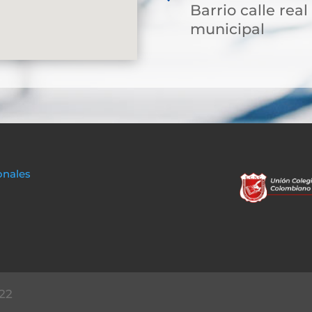
Barrio calle rea
municipal
onales
22