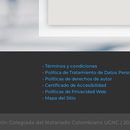
• Términos y condiciones
• Política de Tratamiento de Datos Pers
• Políticas de derechos de autor
• Certificado de Accesibilidad
• Políticas de Privacidad Web
• Mapa del Sitio
ón Colegiada del Notariado Colombiano UCNC | 20