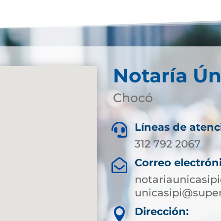
Notaría Ún
Chocó
Líneas de atenc

312 792 2067
Correo electrón

notariaunicasi
unicasipi@super
Dirección:
