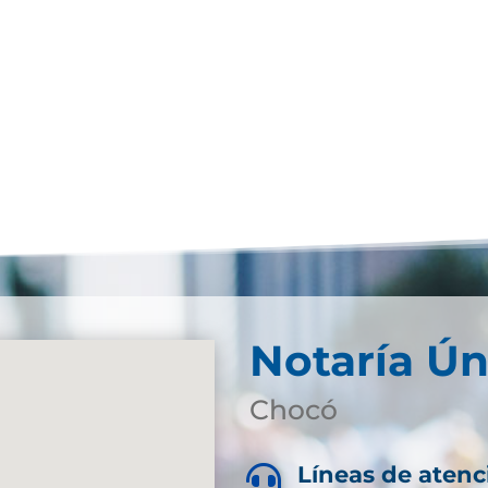
Notaría Ún
Chocó
Líneas de atenc
