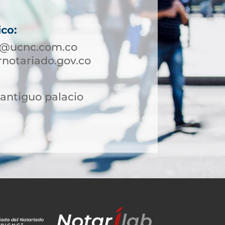
ico:
pi@ucnc.com.co
notariado.gov.co
l antiguo palacio