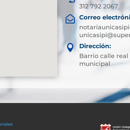
312 792 2067
Correo electrón

notariaunicasi
unicasipi@super
Dirección:

Barrio calle rea
municipal
onales