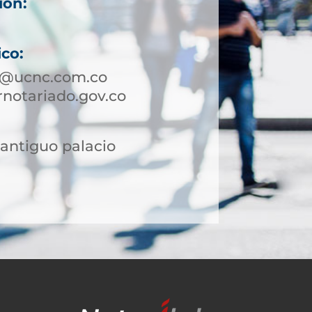
ión:
ico:
pi@ucnc.com.co
notariado.gov.co
l antiguo palacio