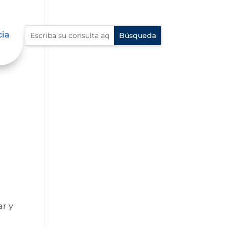
cia
ar y