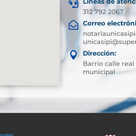
Líneas de atenc

312 792 2067
Correo electrón

notariaunicasi
unicasipi@super
Dirección:

Barrio calle rea
municipal
onales