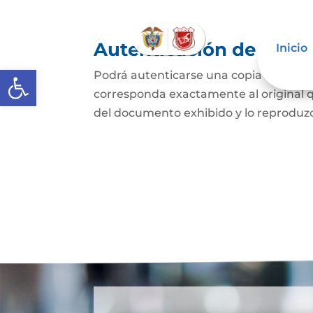
Autenticación de Copi
Inicio
Abrir barra de herramientas
Podrá autenticarse una copia mecánic
corresponda exactamente al original q
del documento exhibido y lo reproduzca