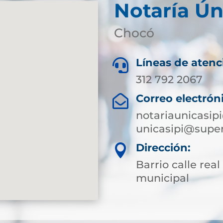
Notaría Ún
Chocó
Líneas de atenc

312 792 2067
Correo electrón

notariaunicasi
unicasipi@super
Dirección:

Barrio calle rea
municipal