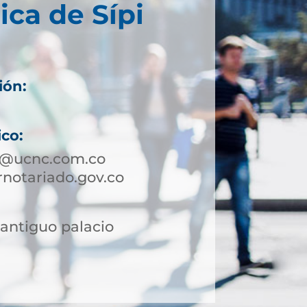
ica de Sípi
ión:
ico:
pi@ucnc.com.co
notariado.gov.co
l antiguo palacio