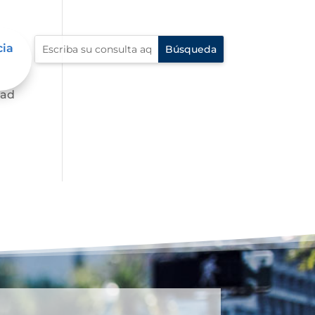
cia
dad