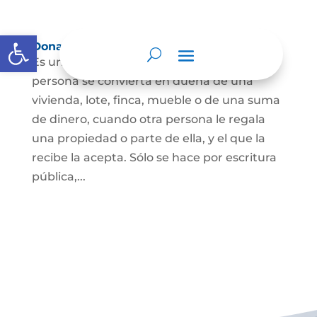
Abrir barra de herramientas
Donación
Es uno de los contratos cuyo fin es que una
persona se convierta en dueña de una
vivienda, lote, finca, mueble o de una suma
de dinero, cuando otra persona le regala
una propiedad o parte de ella, y el que la
recibe la acepta. Sólo se hace por escritura
pública,...