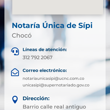
Notaría Única de Sípi
Chocó
Líneas de atención:

312 792 2067
Correo electrónico:

notariaunicasipi@ucnc.com.co
unicasipi@supernotariado.gov.co
Dirección:

Barrio calle real antiguo