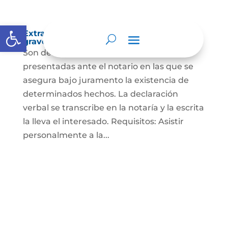
Abrir barra de herramientas
Extra-proceso o declaración bajo la
gravedad de juramento
Son declaraciones verbales o escritas
presentadas ante el notario en las que se
asegura bajo juramento la existencia de
determinados hechos. La declaración
verbal se transcribe en la notaría y la escrita
la lleva el interesado. Requisitos: Asistir
personalmente a la...