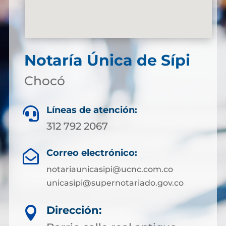
Notaría Única de Sípi
Chocó
Líneas de atención:

312 792 2067
Correo electrónico:

notariaunicasipi@ucnc.com.co
unicasipi@supernotariado.gov.co
Dirección:
