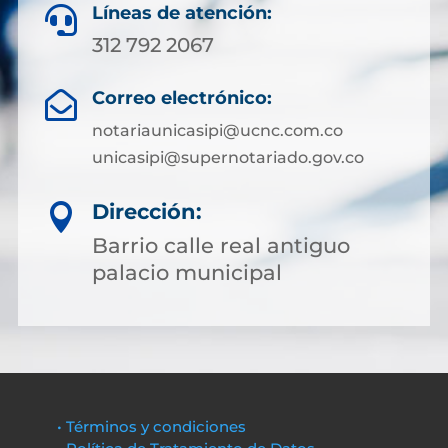
Líneas de atención:

312 792 2067
Correo electrónico:

notariaunicasipi@ucnc.com.co
unicasipi@supernotariado.gov.co
Dirección:

Barrio calle real antiguo
palacio municipal
• Términos y condiciones