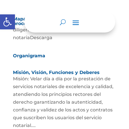
Abrir barra de herramientas
Mapas y cartas descriptivas de los
procesos
diligenciasDescarga funciones-de-la-
notariaDescarga
Organigrama
Misión, Visión, Funciones y Deberes
Misión: Velar día a día por la prestación de
servicios notariales de excelencia y calidad,
atendiendo los principios rectores del
derecho garantizando la autenticidad,
confianza y validez de los actos y contratos
que suscriben los usuarios del servicio
notarial....