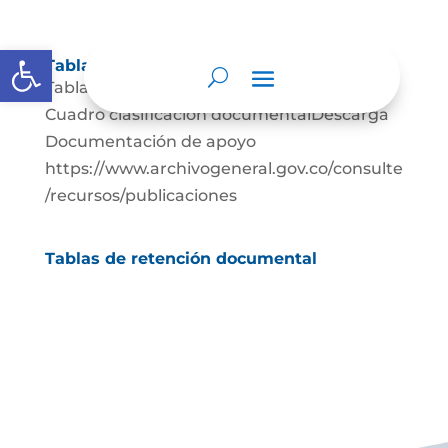
Abrir barra de herramientas
Tablas de retención documental
Tablas de Retención documental Descarga
Cuadro clasificación documentalDescarga
Documentación de apoyo
https://www.archivogeneral.gov.co/consulte
/recursos/publicaciones
Tablas de retención documental