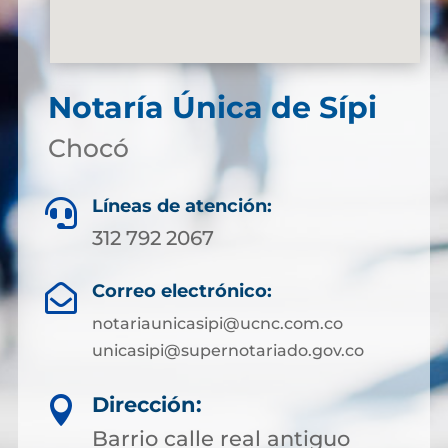
Notaría Única de Sípi
Chocó
Líneas de atención:

312 792 2067
Correo electrónico:

notariaunicasipi@ucnc.com.co
unicasipi@supernotariado.gov.co
Dirección:

Barrio calle real antiguo